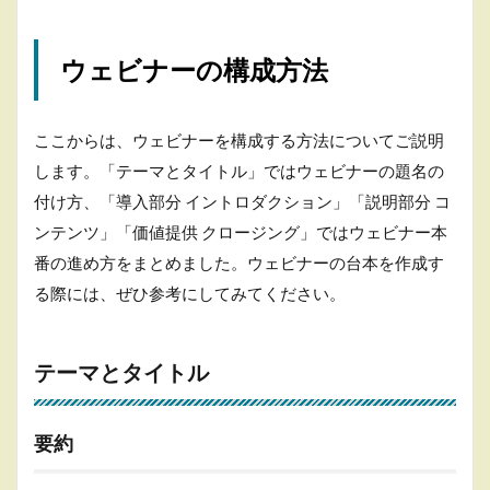
4.4.2
②買う
なら
ウェビナーの構成方法
今！
4.4.3
③要点
ここからは、ウェビナーを構成する方法についてご説明
復習で
します。「テーマとタイトル」ではウェビナーの題名の
リマイ
ンド
付け方、「導入部分 イントロダクション」「説明部分 コ
ンテンツ」「価値提供 クロージング」ではウェビナー本
4.5
PREP
番の進め方をまとめました。ウェビナーの台本を作成す
法を
る際には、ぜひ参考にしてみてください。
用い
た構
成と
は
テーマとタイトル
5
ま
要約
と
め