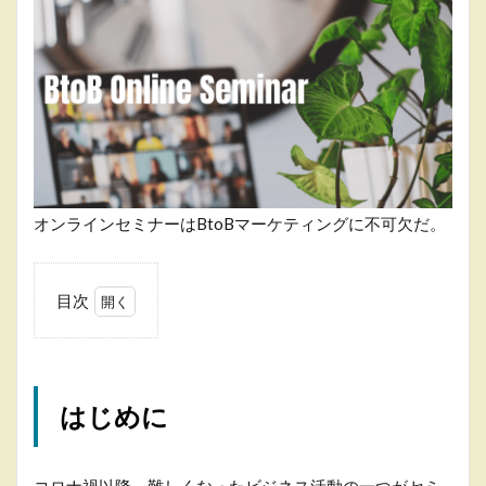
オンラインセミナーはBtoBマーケティングに不可欠だ。
目次
1
は
じ
め
はじめに
に
2
ウェ