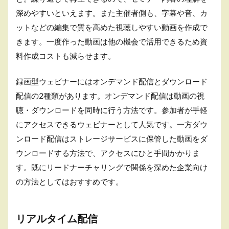
げ、段
深めやすいといえます。また主催者側も、字幕や音、カ
取りを
説明
ットなどの編集で質を高めた視聴しやすい動画を作成で
きます。一度作った動画は他の機会で活用できるため資
4.2.2
②自社
料作成コストも減らせます。
を紹介
4.2.3
録画型ウェビナーにはオンデマンド配信とダウンロード
③課題
配信の2種類があります。オンデマンド配信は動画の視
の共有
聴・ダウンロードを同時に行う方法です。参加者が手軽
4.3
にアクセスできるウェビナーとして人気です。一方ダウ
説明
ンロード配信はストレージサービスに保管した動画をダ
部
分
ウンロードする方法で、アクセスにひと手間かかりま
コン
す。既にリードナーチャリングで関係を深めた企業向け
テン
ツ
の方法としてはおすすめです。
4.3.1
①課題
解決策
リアルタイム配信
を提示