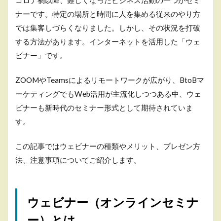
コロナ禍以降、難しくなったビジネス活動の一つがセミ
ビナ
ナーです。特定の場所と時間に人を集める従来のやり方
ー
（オ
では集客しづらくなりました。しかし、その状況を打破
ンラ
する方法があります。インターネットを活用した「ウェ
イン
セミ
ビナー」です。
ナ
ー）
とは
ZOOMやTeamsによるリモートワークが広がり、BtoBマ
ーケティングでもWeb活用が主流化しつつある中、ウェ
3
ウ
ビナーも新時代のセミナー形式として期待されていま
ェ
す。
ビ
ナ
ー
この記事ではウェビナーの種類やメリット、プレゼン方
の
法、注意事項についてご紹介します。
配
信
方
法
ウェビナー（オンラインセミナ
3.1
ー）とは
録画