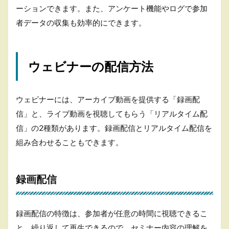
トル
ーションできます。また、アンケート機能やログで参加
者データの収集も効率的にできます。
4.1.1
要約
4.1.2
ウェビナーの配信方法
印象
4.1.3
意外性
ウェビナーには、アーカイブ動画を提供する「録画配
4.2
信」と、ライブ動画を視聴してもらう「リアルタイム配
導入
信」の2種類があります。録画配信とリアルタイム配信を
部
分
組み合わせることもできます。
イン
トロ
ダク
録画配信
ショ
ン
4.2.1
録画配信の特徴は、参加者が任意の時間に視聴できるこ
①始ま
りを告
と。繰り返して再生できるので、セミナー内容の理解を