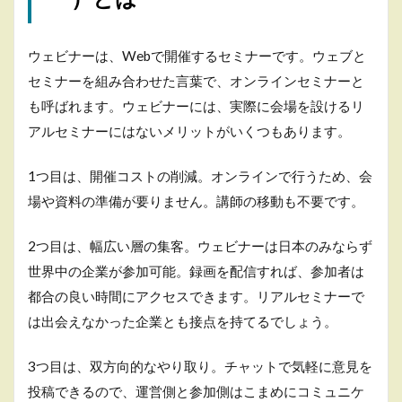
配信
3.2
ウェビナーは、Webで開催するセミナーです。ウェブと
リア
ルタ
セミナーを組み合わせた言葉で、オンラインセミナーと
イム
も呼ばれます。ウェビナーには、実際に会場を設けるリ
配信
アルセミナーにはないメリットがいくつもあります。
4
ウ
1つ目は、開催コストの削減。オンラインで行うため、会
ェ
ビ
場や資料の準備が要りません。講師の移動も不要です。
ナ
ー
2つ目は、幅広い層の集客。ウェビナーは日本のみならず
の
構
世界中の企業が参加可能。録画を配信すれば、参加者は
成
都合の良い時間にアクセスできます。リアルセミナーで
方
法
は出会えなかった企業とも接点を持てるでしょう。
4.1
テー
3つ目は、双方向的なやり取り。チャットで気軽に意見を
マと
投稿できるので、運営側と参加側はこまめにコミュニケ
タイ