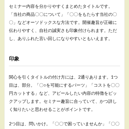
5.1
セミナー内容を分かりやすくまとめたタイトルです。
ウェビ
「当社の商品〇〇について」「〇〇をもたらす当社の〇
ナー
（Web
〇」などオーソドックスな方法です。開催趣旨が正確に
で開催
伝わりやすく、自社の誠実さも印象付けられます。ただ
するセ
ミナ
し、ありふれた言い回しになりやすいともいえます。
ー）の
メリッ
ト
印象
5.2
録画
配信
関心を引くタイトルの付け方には、2通りあります。1つ
とリ
アル
目は、部分。「〇○を可能にするパーツ」「コストを〇〇
タイ
円カットする」など、アピールしたい内容の特徴をピッ
ム配
クアップします。セミナー趣旨に合っていて、かつ詳し
信、2
つの
く知りたいと思わせることがポイントです。
やり
方
2つ目は、問いかけ。「〇〇で困っていませんか」「〇〇
5.3