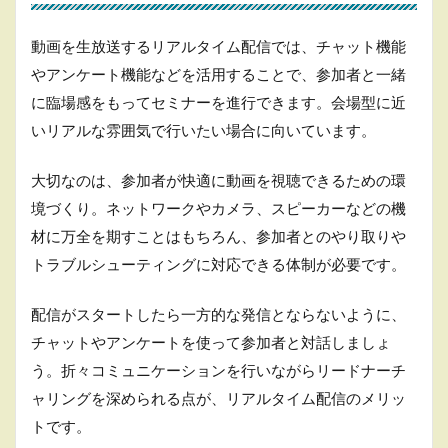
4.3.2
動画を生放送するリアルタイム配信では、チャット機能
②商
品・サ
やアンケート機能などを活用することで、参加者と一緒
ービス
に臨場感をもってセミナーを進行できます。会場型に近
の説明
いリアルな雰囲気で行いたい場合に向いています。
4.3.3
③成功
大切なのは、参加者が快適に動画を視聴できるための環
事例
境づくり。ネットワークやカメラ、スピーカーなどの機
4.4
価値
材に万全を期すことはもちろん、参加者とのやり取りや
提
トラブルシューティングに対応できる体制が必要です。
供
クロ
ージ
配信がスタートしたら一方的な発信とならないように、
ング
チャットやアンケートを使って参加者と対話しましょ
4.4.1
う。折々コミュニケーションを行いながらリードナーチ
①メリ
ャリングを深められる点が、リアルタイム配信のメリッ
ットと
価格
トです。