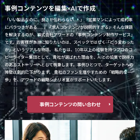
事例コンテンツを編集×AIで作成
「いい製品なのに、良さが伝わらない……」「営業マンによって成約率
にバラつきがある……」「求人コンテンツが説明的すぎる」そんな課題
を解決するのが、株式会社アワードの「事例コンテンツ制作サービス」
です。お客様が本当に知りたいのは、スペックではなく「どう変わった
か」というリアルな物語。 私たちは、10年以上の経験を持つプロのコ
ピーライター集団として、貴社が選ばれた理由を、AIとの協業で説得力
のあるストーリーへとして執筆します。事例ひとつで、ターゲットへの
障壁は劇的に下がります。 貴社のファンを増やすための「戦略的な一
歩」を、アワードの戦略シナリオ室がサポートいたします。
事例コンテンツの問い合わせ