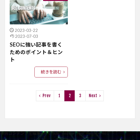
2023-03-22
2023-07-03
SEOに強い記事を書く
ためのポイント＆ヒン
ト
続きを読む
Prev
1
2
3
Next
事例コンテンツを編集×AIで作成" width="768" height="461" >