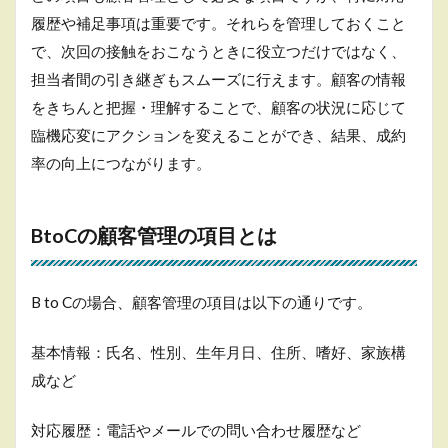
履歴や補足事項は重要です。それらを管理しておくこと
5
で、次回の接触をおこなうときに役立つだけではなく、
顧
客
担当者間の引き継ぎもスムーズに行えます。顧客の情報
管
をきちんと把握・理解することで、顧客の状況に応じて
理
の
臨機応変にアクションを変えることができ、結果、成約
デ
率の向上につながります。
ー
タ
の
活
BtoCの顧客管理の項目とは
用
方
法
B to Cの場合、顧客管理の項目は以下の通りです。
5.1
マー
基本情報：氏名、性別、生年月日、住所、嗜好、家族構
ケテ
ィン
成など
グに
必要
対応履歴：電話やメールでの問い合わせ履歴など
な二