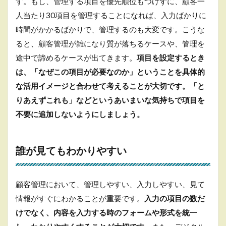
す。もし、管理する項目を優先順位もつけずに、顧客一
理
人当たり30項目を管理することになれば、入力ばかりに
6.2
時間がかかるばかりで、管理するのも大変です。こうな
顧客
管理
ると、顧客管理が雑になり質が落ちるケースや、管理を
シス
途中で諦めるケースが出てきます。
項目を設定するとき
テム
の利
は、「なぜこの項目が必要なのか」ということを具体的
用
な活用イメージと合わせて考えることが大切です。「と
6.3
りあえずこれも」などというあいまいな気持ちで項目を
CDP
不要に追加しないようにしましょう。
によ
る管
理
誰が見てもわかりやすい
7
ま
と
顧客管理において、管理しやすい、入力しやすい、見て
め
情報がすぐにわかることが重要です。
入力の項目の数だ
けでなく、内容を入力する時のフォームや形式を統一