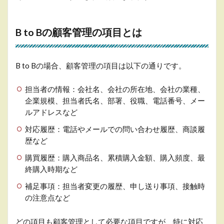
注
意
点
B to Bの顧客管理の項目とは
4.1
項目
数の
B to Bの場合、顧客管理の項目は以下の通りです。
設定
担当者の情報：会社名、会社の所在地、会社の業種、
4.2
企業規模、担当者氏名、部署、役職、電話番号、メー
誰が
見て
ルアドレスなど
もわ
対応履歴：電話やメールでの問い合わせ履歴、商談履
かり
やす
歴など
い
購買履歴：購入商品名、累積購入金額、購入頻度、最
4.3
終購入時期など
最新
補足事項：担当者変更の履歴、申し送り事項、接触時
にア
ップ
の注意点など
デー
トす
どの項目も顧客管理として必要な項目ですが、特に対応
る