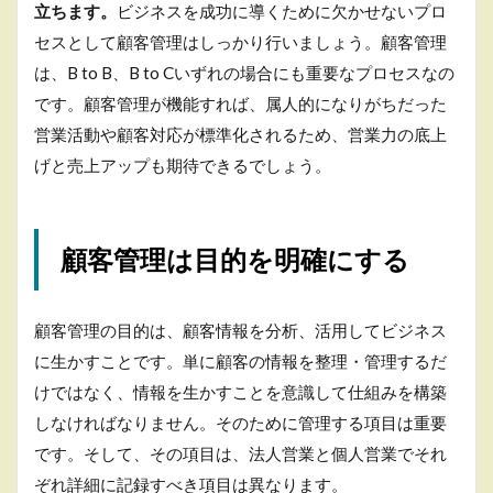
立ちます。
ビジネスを成功に導くために欠かせないプロ
客管
理の
セスとして顧客管理はしっかり行いましょう。顧客管理
項目
は、B to B、B to Cいずれの場合にも重要なプロセスなの
とは
です。顧客管理が機能すれば、属人的になりがちだった
3.2
営業活動や顧客対応が標準化されるため、営業力の底上
BtoC
の顧
げと売上アップも期待できるでしょう。
客管
理の
項目
とは
顧客管理は目的を明確にする
4
顧
客
顧客管理の目的は、顧客情報を分析、活用してビジネス
管
に生かすことです。単に顧客の情報を整理・管理するだ
理
の
けではなく、情報を生かすことを意識して仕組みを構築
項
しなければなりません。そのために管理する項目は重要
目
設
です。そして、その項目は、法人営業と個人営業でそれ
定
ぞれ詳細に記録すべき項目は異なります。
の