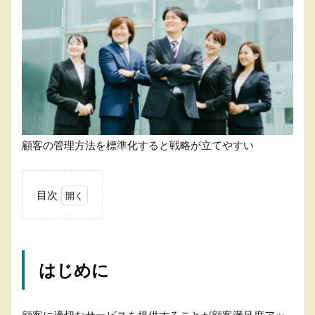
顧客の管理方法を標準化すると戦略が立てやすい
目次
1
は
じ
め
はじめに
に
2
顧