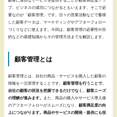
顧客に適切なサービスを提供することが顧客満足度アッ
客
プ、ビジネスの成功につながるともいえます。そこで必
管
理
要なのが「顧客管理」です。日々の営業活動などで蓄積
と
した顧客データは、マーケティングやアフターフォロー
は
づくりなどに使えます。今回は、顧客管理の必要性や目
3
的などの基礎知識からその管理方法までを解説します。
顧
客
管
理
は
顧客管理とは
目
的
を
顧客管理とは、自社の商品・サービスを購入した顧客の
明
確
情報を一元管理することです。
顧客管理を行うことで、
に
自社の顧客の状況を把握できるだけでなく、顧客ニーズ
す
る
の理解が進みます。
また、商品の購入やサービス導入後
3.1
のアフターフォローがスムーズになり、
顧客満足度の向
B to B
上につながります。商品やサービスの開発・提供にも役
の顧