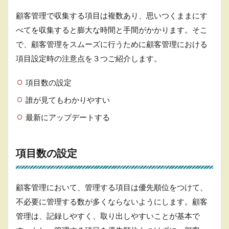
ビッ
グデ
顧客管理で収集する項目は複数あり、思いつくままにす
ータ
べてを収集すると膨大な時間と手間がかかります。そこ
で活
用す
で、顧客管理をスムーズに行うために顧客管理における
る
項目設定時の注意点を３つご紹介します。
6
顧
項目数の設定
客
デ
誰が見てもわかりやすい
ー
最新にアップデートする
タ
の
管
理
項目数の設定
方
法
6.1
顧客管理において、管理する項目は優先順位をつけて、
表計
不必要に管理する数が多くならないようにします。顧客
算ソ
フト
管理は、記録しやすく、取り出しやすいことが基本で
で管