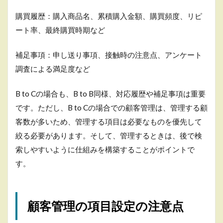
つの
顧客
購買履歴：購入商品名、累積購入金額、購買頻度、リピ
デー
ート率、最終購買時期など
タ
5.2
補足事項：申し送り事項、接触時の注意点、アンケート
顧客
行動
調査による満足度など
の変
化を
B to Cの場合も、B to B同様、対応履歴や補足事項は重要
読み
取る
です。ただし、B to Cの場合での顧客管理は、管理する顧
客数が多いため、管理する項目は必要なものを優先して
5.3
デー
絞る必要があります。そして、管理するときは、後で検
タを
索しやすいように仕組みを構築することがポイントで
可視
化し
す。
て戦
略に
役立
てる
顧客管理の項目設定の注意点
5.4