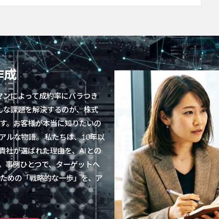
作成
マンによって成約率にバラつき
んな課題を解決するのが、株式
す。お客様が本当に知りたいの
ルな物語。 私たちは、10年以
貴社が選ばれた理由を、AIとの
。事例ひとつで、ターゲットへ
すための「戦略的な一歩」を、ア