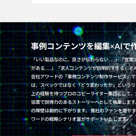
事例コンテンツを編集×AIで
「いい製品なのに、良さが伝わらない……」「営業
がある……」「求人コンテンツが説明的すぎる」そ
会社アワードの「事例コンテンツ制作サービス」で
は、スペックではなく「どう変わったか」というリア
上の経験を持つプロのコピーライター集団として、
協業で説得力のあるストーリーへとして執筆します
の障壁は劇的に下がります。 貴社のファンを増や
ワードの戦略シナリオ室がサポートいたします。