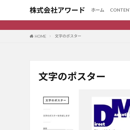
株式会社アワード
ホーム
CONTEN
SEOコ
Webサ
ビジネ
大学案
文字で
取材と
デジタ
オリジ
文字のポスター
HOME
文字のポスター