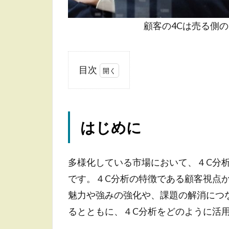
顧客の4Cは売る側
目次
1
は
じ
め
はじめに
に
2
多様化している市場において、４C分
顧
です。４C分析の特徴である顧客視点
客
の
魅力や強みの強化や、課題の解消につ
4C
るとともに、４C分析をどのように活
と
は