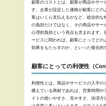
顧客のコストとは、顧客が商品やサー
既存
す。企業が設定した価格が顧客にどの
サー
ビス
客はいくら支払えるかなど、総合的な
に活
の負担だけではなく、その商品やサー
用
心理的負担という視点も含まれます。
3.3
ービスに関われば、顧客にとってどの
競合
他社
効果をもたらすのか、といった複合的
の分
析に
活用
顧客にとっての利便性（Conve
4
ま
利便性とは、商品やサービスの入手の
と
め
構えている商材であれば、営業時間や
イトの使いやすさ、見やすさ、決済方
は非常に多いといえます。どのような