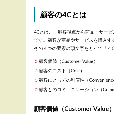
2.1
顧客
顧客の4Cとは
価値
（Customer
Value）
4Cとは、「顧客視点から商品・サー
2.2
顧
です。顧客が商品やサービスを購入す
客のコス
ト
その４つの要素の頭文字をとって「４
（Cost）
顧客価値（Customer Value）
2.3
顧客にとっ
ての利便性
顧客のコスト（Cost）
（Convenience）
顧客にとっての利便性（Convenienc
2.4
顧客とのコミ
顧客とのコミュニケーション（Communi
ュニケーション
（Communication）
3
顧客価値（Customer Value
顧