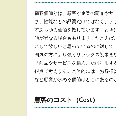
客
4C
顧客価値とは、顧客が企業の商品やサ
の
さ、性能などの品質だけではなく、デ
活
用
すあらゆる価値を指しています。とき
方
値が異なる場合もあります。たとえば
法
スして欲しいと思っているのに対して
3.1
囲気の方により強くリラックス効果を
新商
「商品やサービスを購入または利用す
品・
サー
視点で考えます。具体的には、お客様
ビス
など顧客が求める価値はどこにあるの
に活
用
3.2
顧客のコスト（Cost）
既存
商
品・