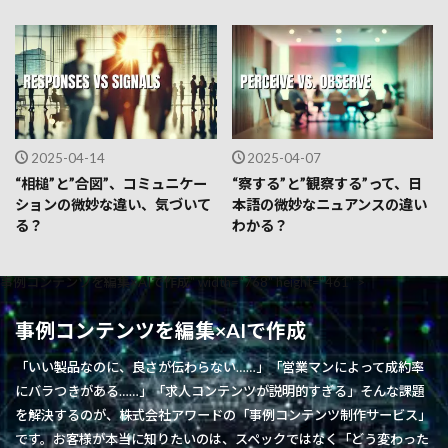
2025-04-14
2025-04-07
“相槌”と”合図”、コミュニケー
“察する”と”観察する”って、日
ションの微妙な違い、気づいて
本語の微妙なニュアンスの違い
る？
わかる？
事例コンテンツを編集×AIで作成" width="768" height="461" >
事例コンテンツを編集×AIで作成
「いい製品なのに、良さが伝わらない……」「営業マンによって成約率
にバラつきがある……」「求人コンテンツが説明的すぎる」そんな課題
を解決するのが、株式会社アワードの「事例コンテンツ制作サービス」
です。お客様が本当に知りたいのは、スペックではなく「どう変わった