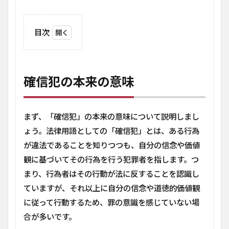
目次
1
確
信
犯
確信犯の本来の意味
の
本
来
の
まず、「確信犯」の本来の意味について説明しまし
意
ょう。法律用語としての「確信犯」とは、ある行為
味
が違法であることを知りつつも、自分の信念や価値
2
観に基づいてその行為を行う犯罪者を指します。つ
日常
的な
まり、行為者はその行動が法に反することを認識し
意味
ていますが、それ以上に自分の信念や道徳的価値観
での
「確
に従って行動するため、罪の意識を感じていない場
信
合が多いです。
犯」