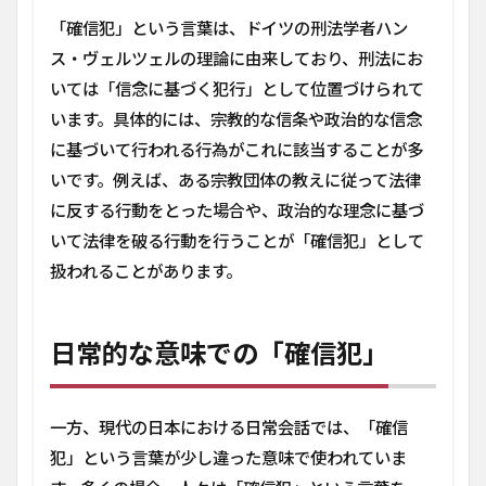
3
「確信犯」という言葉は、ドイツの刑法学者ハン
確信
ス・ヴェルツェルの理論に由来しており、刑法にお
的犯
行と
いては「信念に基づく犯行」として位置づけられて
は？
います。具体的には、宗教的な信条や政治的な信念
4
に基づいて行われる行為がこれに該当することが多
確
いです。例えば、ある宗教団体の教えに従って法律
信
犯
に反する行動をとった場合や、政治的な理念に基づ
と
いて法律を破る行動を行うことが「確信犯」として
確
信
扱われることがあります。
的
犯
行
日常的な意味での「確信犯」
の
違
い
一方、現代の日本における日常会話では、「確信
5
なぜ
犯」という言葉が少し違った意味で使われていま
この