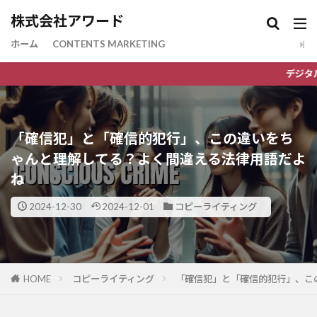
株式会社アワード
ホーム
CONTENTS MARKETING
デジタルマーケティ
「確信犯」と「確信的犯行」、この違いをち
ゃんと理解してる？よく間違える法律用語だよ
ね
2024-12-30
2024-12-01
コピーライティング
HOME
コピーライティング
「確信犯」と「確信的犯行」、こ