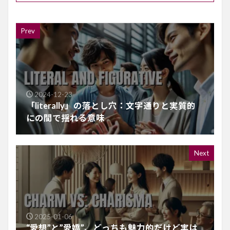
Prev
2024-12-23
「literally」の落とし穴：文字通りと実質的
にの間で揺れる意味
Next
2025-01-06
“愛想”と”愛嬌”、どっちも魅力的だけど実は