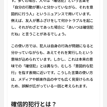
す。多くの場合、人々は「確信犯」という言葉を
違い
が重
「自分の行動が悪いと分かっていながら、それを意
要な
図的に行う人」というニュアンスで用いています。
の
か？
例えば、友人が悪ふざけをして何かトラブルを起こ
し、それがわざとであった場合に「あいつは確信犯
6
ま
だね」と言うことがあるでしょう。
と
め
この使い方では、犯人は自身の行為が問題になると
分かっていながらも、あえてそれを実行したという
意味が込められています。しかし、これは本来の意
味での「確信犯」とは異なり、むしろ「意図的な犯
行」を指す表現に近いです。こうした言葉の使い方
は、メディアや娯楽作品の中でも広く見受けられる
ため、誤解が広がっている一因と考えられます。
確信的犯行とは？