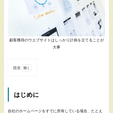
顧客獲得のウエブサイトはしっかり計画を立てることが
大事
目次
1
は
じ
め
はじめに
に
2
既
自社のホームページをすでに所有している場合、たとえ
存