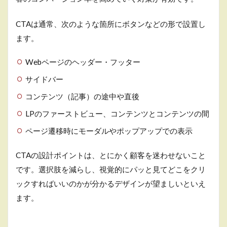
3
CTAは通常、次のような箇所にボタンなどの形で設置し
既
存
ます。
サ
イ
Webページのヘッダー・フッター
ト
を
サイドバー
大
幅
コンテンツ（記事）の途中や直後
に
リ
LPのファーストビュー、コンテンツとコンテンツの間
ニ
ュ
ページ遷移時にモーダルやポップアップでの表示
ー
ア
CTAの設計ポイントは、とにかく顧客を迷わせないこと
ル
す
です。選択肢を減らし、視覚的にパッと見てどこをクリ
る
ックすればいいのかが分かるデザインが望ましいといえ
場
ます。
合
3.1
現状