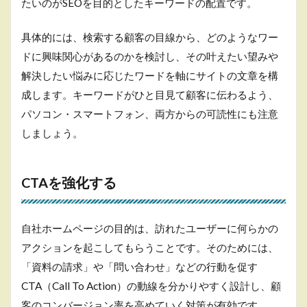
たいのがSEOを目的としたキーワードの配置です。
する
2.5
具体的には、検索する顧客の目線から、どのようなワー
リス
ドに興味関心があるのかを検討し、その叶えたい望みや
ティ
ング
解決したい悩みに応じたワードを軸にサイトの文章を構
広告
成します。キーワードがひと目見て顧客に伝わるよう、
を導
入す
パソコン・スマートフォン、両方からの可読性にも注意
る
しましょう。
2.6
ビジ
ネス
CTAを強化する
ブロ
グ
（オ
ウン
自社ホームページの目的は、訪れたユーザーに何らかの
ドメ
アクションを起こしてもらうことです。そのためには、
ディ
ア）
「資料の請求」や「問い合わせ」などの行動を促す
を作
CTA（Call To Action）の動線を分かりやすく設計し、顧
成す
る
客のコンバージョン率を高めていく対策が有効です。