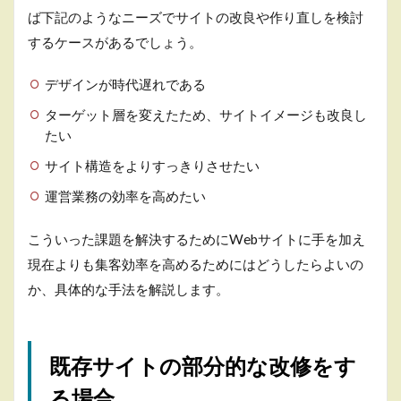
ば下記のようなニーズでサイトの改良や作り直しを検討
サ
イ
するケースがあるでしょう。
ト
の
デザインが時代遅れである
部
分
ターゲット層を変えたため、サイトイメージも改良し
的
たい
な
改
サイト構造をよりすっきりさせたい
修
を
運営業務の効率を高めたい
す
る
場
こういった課題を解決するためにWebサイトに手を加え
合
現在よりも集客効率を高めるためにはどうしたらよいの
2.1
か、具体的な手法を解説します。
SEO
対策
キー
ワー
既存サイトの部分的な改修をす
ドを
配置
る場合