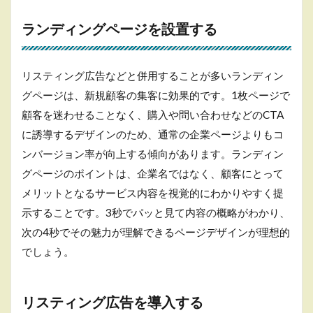
ワー
ドを
ランディングページを設置する
決め
る
リスティング広告などと併用することが多いランディン
3.5
サイ
グページは、新規顧客の集客に効果的です。1枚ページで
ト構
顧客を迷わせることなく、購入や問い合わせなどのCTA
成
（サ
に誘導するデザインのため、通常の企業ページよりもコ
イト
ンバージョン率が向上する傾向があります。ランディン
マッ
プ）
グページのポイントは、企業名ではなく、顧客にとって
を決
メリットとなるサービス内容を視覚的にわかりやすく提
める
示することです。3秒でパッと見て内容の概略がわかり、
3.6
次の4秒でその魅力が理解できるページデザインが理想的
サイ
トデ
でしょう。
ザイ
ンと
UIを
リスティング広告を導入する
決め