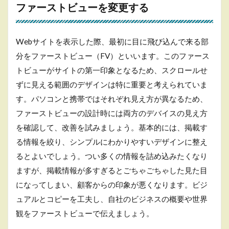
ファーストビューを変更する
のサ
イト
分析
を行
Webサイトを表示した際、最初に目に飛び込んで来る部
う
分をファーストビュー（FV）といいます。このファース
3.2
トビューがサイトの第一印象となるため、スクロールせ
競合
ずに見える範囲のデザインは特に重要と考えられていま
サイ
トの
す。パソコンと携帯ではそれぞれ見え方が異なるため、
分析
ファーストビューの設計時には両方のデバイスの見え方
を行
う
を確認して、改善を試みましょう。基本的には、掲載す
3.3
る情報を絞り、シンプルにわかりやすいデザインに整え
ペル
るとよいでしょう。つい多くの情報を詰め込みたくなり
ソナ
ますが、掲載情報が多すぎるとごちゃごちゃした見た目
を設
定す
になってしまい、顧客からの印象が悪くなります。ビジ
る
ュアルとコピーを工夫し、自社のビジネスの概要や世界
3.4
観をファーストビューで伝えましょう。
対策
キー