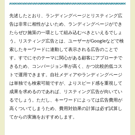
る
3.7
先述したとおり、ランディングページとリスティング広
サイ
トの
告は非常に相性がよいため、ランディングページができ
更新
たらぜひ施策の一環として組み込むべきといえるでしょ
頻度
や運
う。リスティング広告とは、ユーザーがGoogleなどで検
営体
索したキーワードに連動して表示される広告のことで
制を
す。すでにそのテーマに関心がある顧客にアプローチで
決め
る
きるため、コンバージョン率が高く、かつ比較的低コス
4
トで運用できます。自社メディアやランディングページ
ま
は単独でも検索可能ですが、よりスピード感を重視して
と
成果を求めるのであれば、リスティング広告が向いてい
め
るでしょう。ただし、キーワードによっては広告費用が
高くついてしまうため、費用対効果の計算は必ず試算し
てからの実施をおすすめします。