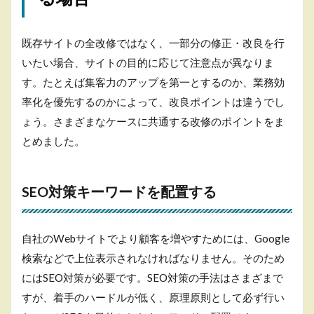
する
2.2
既存サイトの全改修ではなく、一部分の修正・改良を行
CTA
を強
いたい場合、サイトの目的に応じて注意点が異なりま
化す
す。たとえば集客力のアップを第一とするのか、業務効
る
率化を優先するのかによって、改良ポイントは違うでし
2.3
ょう。さまざまなケースに共通する改修のポイントをま
ファ
ース
とめました。
トビ
ュー
を変
更す
SEO対策キーワードを配置する
る
2.4
自社のWebサイトでより顧客を増やすためには、Google
ラン
ディ
検索などで上位表示されなければなりません。そのため
ング
にはSEO対策が必要です。SEO対策の手法はさまざまで
ペー
ジを
すが、着手のハードルが低く、原理原則として必ず行い
設置