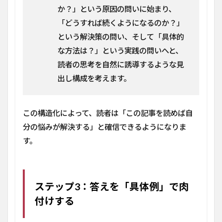
を理
か？」という原因の問いに始まり、
解す
「どうすれば続くようになるのか？」
る
という解決策の問い、そして「具体的
3
FAQ：
な方法は？」という実践の問いへと、
思考整
読者の思考を自然に誘導するような見
理に関
出し構成を考えます。
するよ
くある
疑問
この構造化によって、読者は「この記事を読めば自
3.1
文章
分の悩みが解決する」と確信できるようになりま
を書
す。
く前
に思
考を
整理
する
ステップ3：答えを「具体例」で肉
時間
付けする
はど
れく
らい