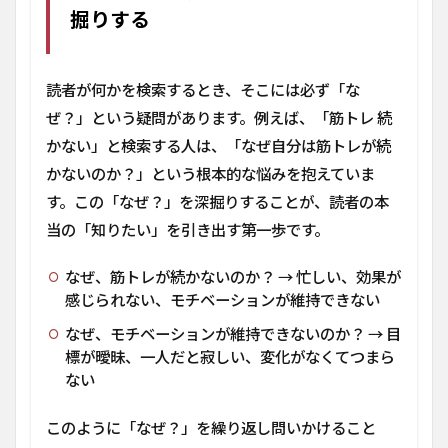
掘りする
2：読
者の
「問
い」
読者が何かを検索するとき、そこには必ず「な
を構
造化
ぜ？」という疑問があります。例えば、「筋トレ 続
する
かない」と検索する人は、「なぜ自分は筋トレが続
1.3
かないのか？」という根本的な悩みを抱えていま
ステ
す。この「なぜ？」を深掘りすることが、読者の本
ップ
3：答
当の「知りたい」を引き出す第一歩です。
えを
「具
なぜ、筋トレが続かないのか？ → 忙しい、効果が
体
感じられない、モチベーションが維持できない
例」
で肉
なぜ、モチベーションが維持できないのか？ → 目
付け
標が曖昧、一人だと寂しい、変化がなくてつまら
する
ない
2
思考
このように「なぜ？」を繰り返し問いかけること
整理