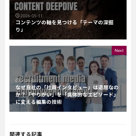
2026-05-11
コンテンツの軸を見つける「テーマの深掘
り」
Next
2026-05-18
なぜ自社の「社員インタビュー」は退屈なの
か？「やりがい」を「具体的なエピソード」
に変える編集の技術
関連する記事