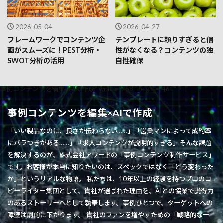
2026-05-04
2026-04-27
フレームワークでコンテンツ企
テンプレートに頼りすぎると個
画がスムーズに！PEST分析・
性がなくなる？コンテンツの独
SWOT分析の活用
自性確保
事例コンテンツを編集×AIで作成" width="768" height="461" >
事例コンテンツを編集×AIで作成
「いい製品なのに、良さが伝わらない……」「営業マンによって成約率
にバラつきがある……」「求人コンテンツが説明的すぎる」そんな課題
を解決するのが、株式会社アワードの「事例コンテンツ制作サービス」
です。お客様が本当に知りたいのは、スペックではなく「どう変わった
か」というリアルな物語。 私たちは、10年以上の経験を持つプロのコ
ピーライター集団として、貴社が選ばれた理由を、AIとの協業で説得力
のあるストーリーへとして執筆します。事例ひとつで、ターゲットへの
障壁は劇的に下がります。 貴社のファンを増やすための「戦略的な一