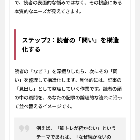
を助
で、読者の表面的な悩みではなく、その根底にある
ける
本質的なニーズが見えてきます。
「フ
レー
ムワ
ー
ク」
ステップ2：読者の「問い」を構造
2.1
化する
5W1H
で読
者の
読者の「なぜ？」を深掘りしたら、次にその「問
「問
い」
い」を整理して構造化します。具体的には、記事の
を洗
「見出し」として整理していく作業です。読者の頭
い出
す
の中の疑問を、あなたの記事の論理的な流れに沿っ
て並べ替えるイメージです。
2.2
PEST
分析
で
例えば、「筋トレが続かない」という
「背
景」
テーマであれば、「なぜ続かないの