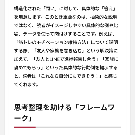
必要
構造化された「問い」に対して、具体的な「答え」
です
か？
を用意します。このとき重要なのは、抽象的な説明
ではなく、読者がイメージしやすい具体的な例や比
3.2
思考
喩、データを使って肉付けすることです。例えば、
整理
「筋トレのモチベーション維持方法」について説明
ツー
ルは
する際、「友人や家族を巻き込む」という解決策に
何を
加えて、「友人とLINEで進捗報告し合う」「家族に
使え
ばい
褒めてもらう」といった具体的な行動例を提示する
いで
と、読者は「これなら自分にもできそう！」と感じ
す
か？
てくれます。
4
ま
思考整理を助ける「フレームワ
と
め
ーク」