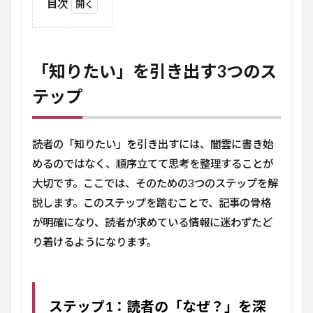
目次
1
「知
りた
い」
「知りたい」を引き出す3つのス
を引
き出
テップ
す3
つの
ステ
読者の「知りたい」を引き出すには、闇雲に書き始
ップ
めるのではなく、順序立てて思考を整理することが
1.1
ステッ
大切です。ここでは、そのための3つのステップを解
プ1：
説します。このステップを踏むことで、記事の骨格
読者の
が明確になり、読者が求めている情報に迷わずたど
「な
ぜ？」
り着けるようになります。
を深掘
りする
1.2
ステ
ステップ1：読者の「なぜ？」を深
ップ