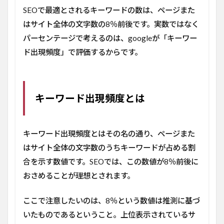
現頻
SEOで最適とされるキーワードの数は、ページまた
度の
チェ
はサイト全体の文字数の8％前後です。実数ではなく
ック
パーセンテージで考えるのは、googleが「キーワー
ツー
ル
ド出現頻度」で評価するからです。
3
キ
ー
ワ
キーワード出現頻度とは
ー
ド
の
キーワード出現頻度とはその名の通り、ページまた
最
適
はサイト全体の文字数のうちキーワードが占める割
な
合を示す数値です。SEOでは、この数値が8％前後に
配
置
おさめることが理想とされます。
3.1
ペー
ここで注意したいのは、8％という数値は推測に基づ
ジ全
いたものであるということ。上位表示されているサ
体で