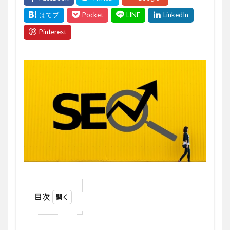
目次
1
は