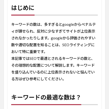
じ
め
はじめに
に
2
キー
キーワードの数は、多すぎるとgoogleからペナルテ
ワー
ィが課せられ、反対に少なすぎてサイトが上位表示
ドの
最適
されなかったりします。googleから評価されやすい
な数
数や適切な配置を知ることは、SEOライティングに
は？
おいて特に重要です。
2.1
本記事ではSEOで最適とされるキーワードの数と、
キー
ワー
その理想的な配置について解説します。キーワード
ド出
を盛り込んでいるのに上位表示されないと悩んでい
現頻
度と
る方はぜひ参考にしてください。
は
2.2
キーワードの最適な数は？
キー
ワー
ド出