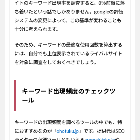
イトのキーワード出現率を調査すると、8％前後に落
は逆
三角
ち着いたという話でしかありません。googleの評価
形を
システムの変更によって、この基準が変わることも
意識
十分に考えられます。
3.2
逆三
角形
そのため、キーワードの最適な使用回数を算出する
をつ
には、自分でも上位表示されているライバルサイト
くる
には
を対象に調査をしておくべきでしょう。
事前
にし
っか
りと
キーワード出現頻度のチェックツ
テー
マ決
ール
め
4
ま
キーワードの出現頻度を調べるツールの中でも、特
と
におすすめなのが「
ohotuku.jp
」です。提供元はSEO
め
ライターの必須ツールともいえる
aramakijake.jp
や