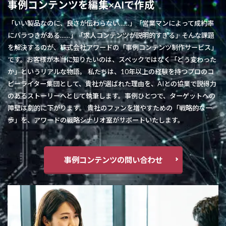
事例コンテンツを編集×AIで作成
「いい製品なのに、良さが伝わらない……」「営業マンによって成約率
にバラつきがある……」「求人コンテンツが説明的すぎる」そんな課題
を解決するのが、株式会社アワードの「事例コンテンツ制作サービス」
です。お客様が本当に知りたいのは、スペックではなく「どう変わった
か」というリアルな物語。 私たちは、10年以上の経験を持つプロのコ
ピーライター集団として、貴社が選ばれた理由を、AIとの協業で説得力
のあるストーリーへとして執筆します。事例ひとつで、ターゲットへの
障壁は劇的に下がります。 貴社のファンを増やすための「戦略的な一
歩」を、アワードの戦略シナリオ室がサポートいたします。
事例コンテンツの問い合わせ